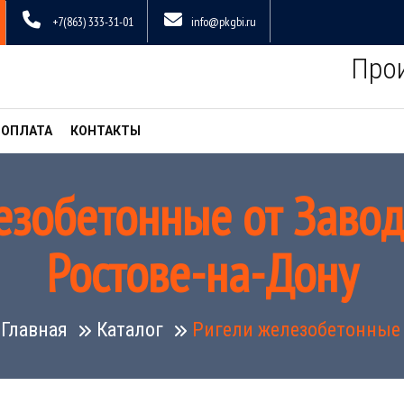
+7(863) 333-31-01
info@pkgbi.ru
Про
 ОПЛАТА
КОНТАКТЫ
езобетонные от Заво
Ростове-на-Дону
Главная
Каталог
Ригели железобетонные