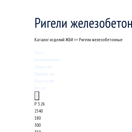
Ригели железобето
Каталог изделий ЖБИ
>>
Ригели железобетонные
Фото
Наименование
Длина, мм
Ширина, мм
Высота, мм
Вес, кг
Р 3.26
2540
180
300