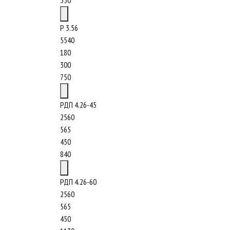
350
Р 3.56
5540
180
300
750
РДП 4.26-45
2560
565
450
840
РДП 4.26-60
2560
565
450