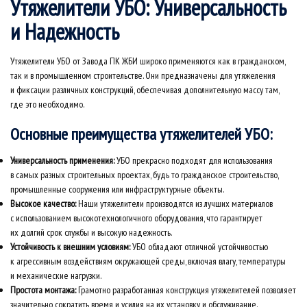
Утяжелители УБО: Универсальность
и Надежность
Утяжелители УБО от Завода ПК ЖБИ широко применяются как в гражданском,
так и в промышленном строительстве. Они предназначены для утяжеления
и фиксации различных конструкций, обеспечивая дополнительную массу там,
где это необходимо.
Основные преимущества утяжелителей УБО:
Универсальность применения:
УБО прекрасно подходят для использования
в самых разных строительных проектах, будь то гражданское строительство,
промышленные сооружения или инфраструктурные объекты.
Высокое качество:
Наши утяжелители производятся из лучших материалов
с использованием высокотехнологичного оборудования, что гарантирует
их долгий срок службы и высокую надежность.
Устойчивость к внешним условиям:
УБО обладают отличной устойчивостью
к агрессивным воздействиям окружающей среды, включая влагу, температуры
и механические нагрузки.
Простота монтажа:
Грамотно разработанная конструкция утяжелителей позволяет
значительно сократить время и усилия на их установку и обслуживание.